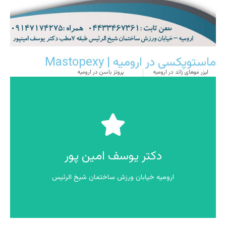
ماستوپکسی در ارومیه | Mastopexy
لیزر موهای زائد در ارومیه
پروتز باسن در ارومیه
تماس بگیرید
دکتر یوسف امین پور
09147174275
دکتر یوسف امین پور
ارومیه خیابان ورزش ساختمان شیخ الرئیس