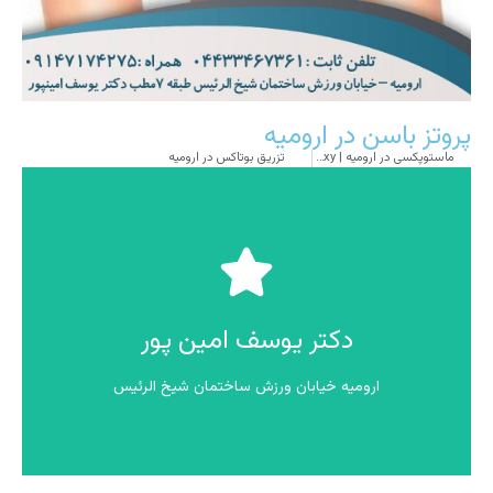
پروتز باسن در ارومیه
ماستوپکسی در ارومیه | Mastopexy
تزریق بوتاکس در ارومیه
تماس بگیرید
دکتر یوسف امین پور
09147174275
دکتر یوسف امین پور
ارومیه خیابان ورزش ساختمان شیخ الرئیس