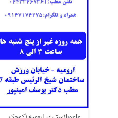
ماموپلاستی در ارومیه (کوچک