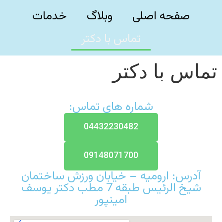
صفحه اصلی
وبلاگ
خدمات
تماس با دکتر
تماس با دکتر
شماره های تماس:
04432230482
09148071700
آدرس: ارومیه – خیابان ورزش ساختمان
شیخ الرئیس طبقه 7 مطب دکتر یوسف
امینپور