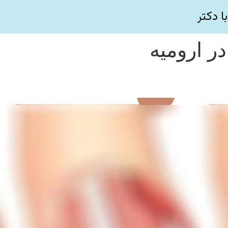
ا دکتر
ر ارومیه