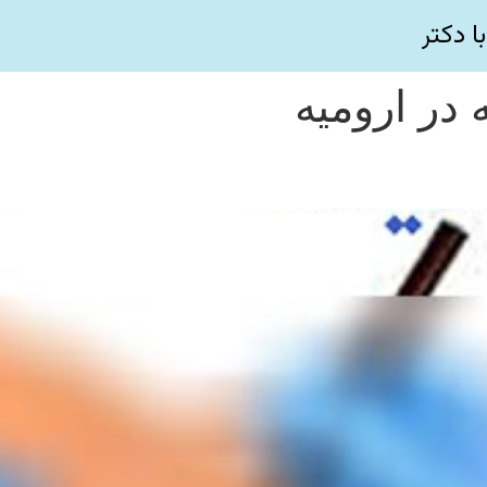
ا دکتر
 در ارومیه