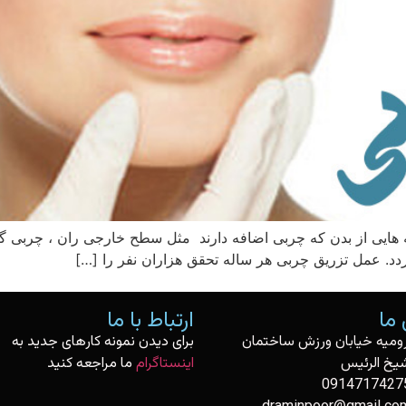
ه هایی از بدن که چربی اضافه دارند مثل سطح خارجی ران ، چربی گ
ردد. عمل تزریق چربی هر ساله تحقق هزاران نفر را […]
ما
ارتباط با ما
رومیه خیابان ورزش ساختمان
برای دیدن نمونه کارهای جدید به
یخ الرئیس
اینستاگرام
ما مراجعه کنید
0914717427