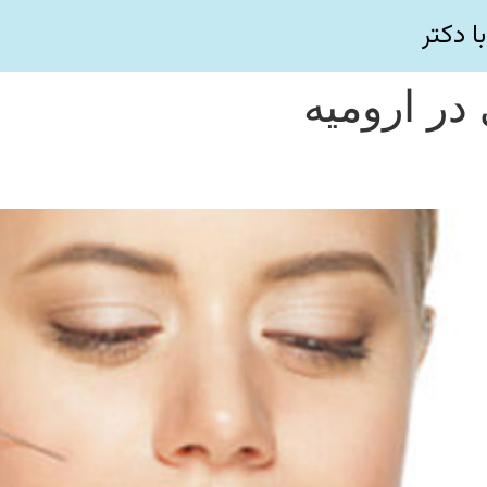
ا دکتر
در ارومیه